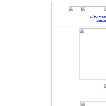
10/4/
2
: •MoR
Ungemar