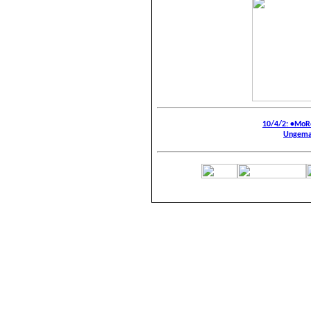
10/4/
2
: •MoR
Ungemar