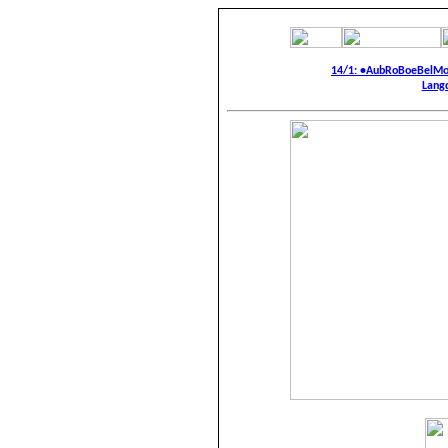
14/1: •AubRoBoeBelM
Langd