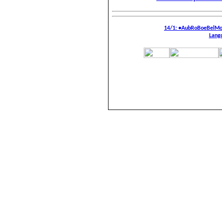
14/1: •AubRoBoeBelM
Langd