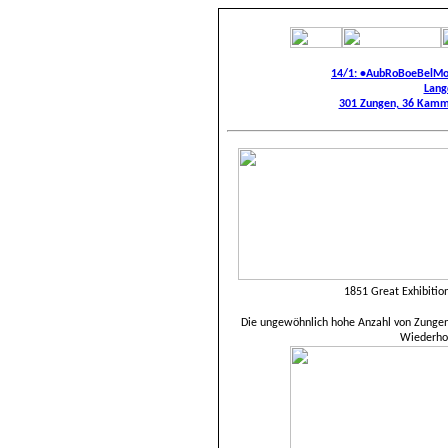
14/1: •AubRoBoeBelM
Lang
301 Zungen, 36 Kamms
1851 Great Exhibition
Die ungewöhnlich hohe Anzahl von Zungen e
Wiederho