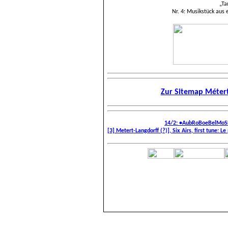
„Ta
Nr. 4: Musikstück aus
Zur Sitemap Métert
14/2: •AubRoBoeBelMoS
[3] Metert-Langdorff (?)], Six Airs, first tune