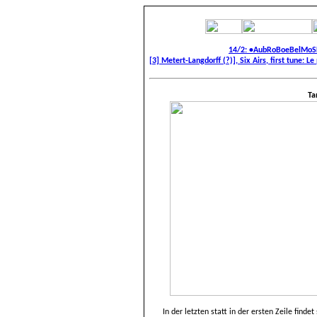
14/2: •AubRoBoeBelMoS
[3] Metert-Langdorff (?)], Six Airs, first tune
Ta
In der letzten statt in der ersten Zeile find