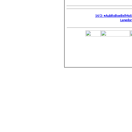
14/2: •AubRoBoeBelMoS
Langdorf