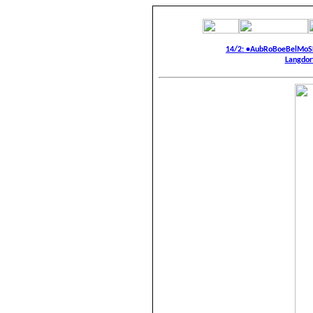
14/2: •AubRoBoeBelMoS
Langdorf