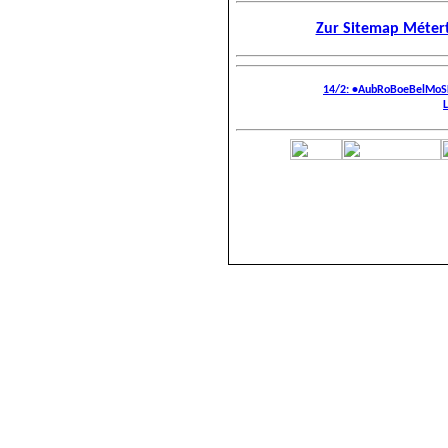
Zur Sitemap Métert
14/2: •AubRoBoeBelMoS