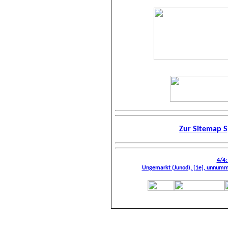
Zur Sitemap S
4/4:
Ungemarkt (Junod), [1e], unnumme