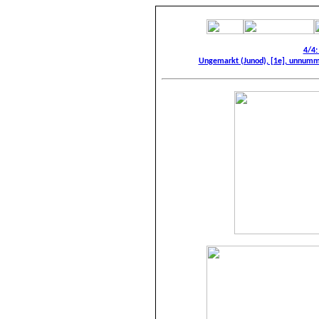
4/4:
Ungemarkt (Junod), [1e], unnumme