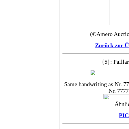
(©Amero Auctio
Zurück zur Ü
{5}: Pailla
Same handwriting as Nr. 77
Nr. 7777
Ähnli
PI