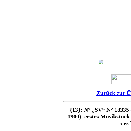
Zurück zur Ü
{13}: N°
„SV“ N° 18335 
1900), erstes Musikstüc
des