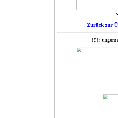
N
Zurück zur Ü
{9}: ungema