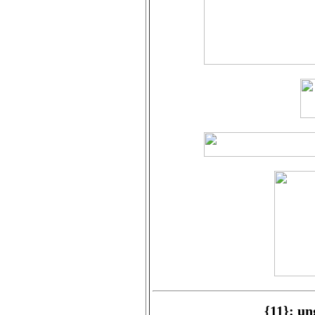
{11}: u