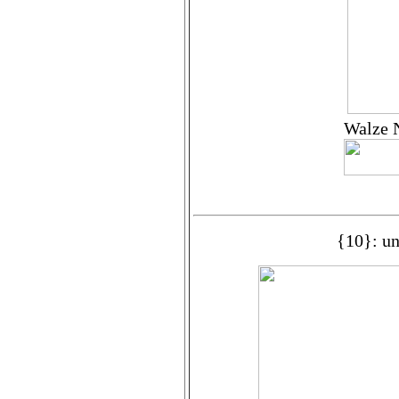
Walze N
{10}: u