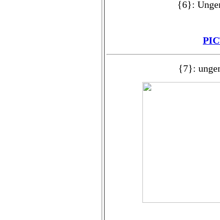
{6}: Unge
PI
{7}: unge