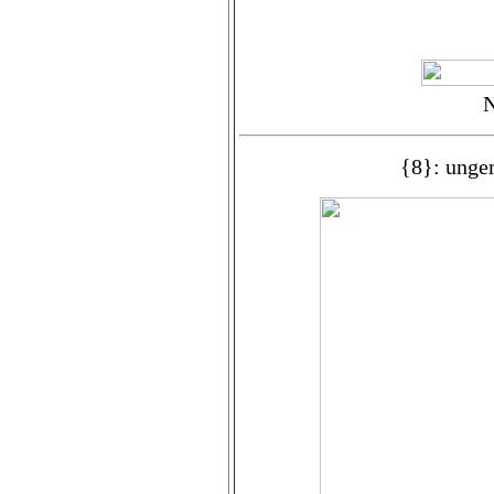
N
{8}: unge