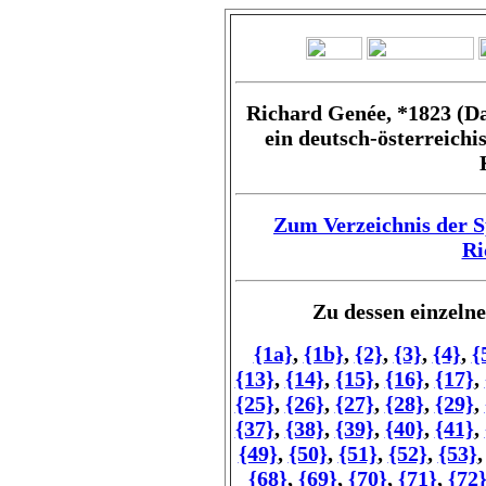
Richard Genée, *1823 (Da
ein deutsch-österreichi
Zum Verzeichnis der S
Ri
Zu dessen einzel
{1a}
,
{1b}
,
{2}
,
{3}
,
{4}
,
{
{13}
,
{14}
,
{15}
,
{16}
,
{17}
,
{25}
,
{26}
,
{27}
,
{28}
,
{29}
,
{37}
,
{38}
,
{39}
,
{40}
,
{41}
,
{49}
,
{50}
,
{51}
,
{52}
,
{53}
{68}
,
{69}
,
{70}
,
{71}
,
{72