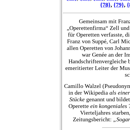
{78}
,
{79}
,
{
Gemeinsam mit Franz 
„Operettenfirma“ Zell und 
für Operetten verfasste, d
Franz von Suppé, Carl Mic
allen Operetten von Johan
war Genée an der In
Handschriftenvergleiche b
emeritierter Leiter der Mu
sc
Camillo Walzel (Pseudonym)
in der Wikipedia
als eine
Stücke
genannt und bildet
Operette
ein kongeniales
Vierteljahres starben
Zeitungsbericht:
„Sogar