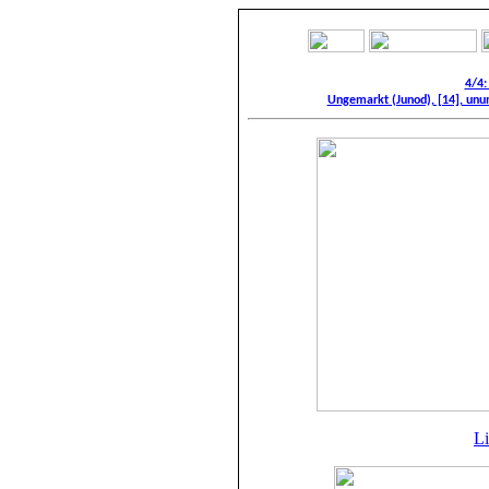
4/4:
Ungemarkt (Junod), [14], unumm
Li