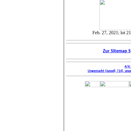
Feb. 27, 2021; lot 214
Zur Sitemap S
4/4:
Ungemarkt (Junod), [14], unumm