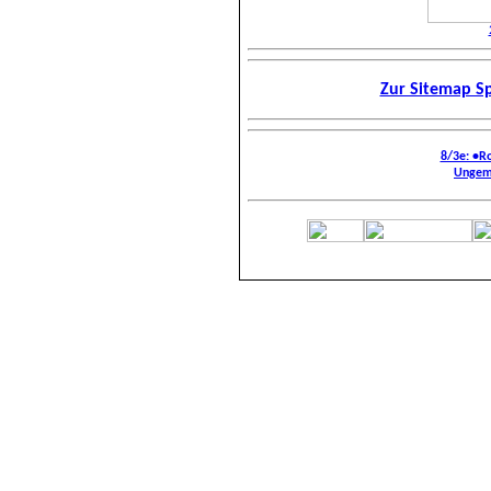
Zur Sitemap Sp
8/3e: •R
Ungem