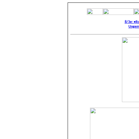
8/3e: •R
Ungem