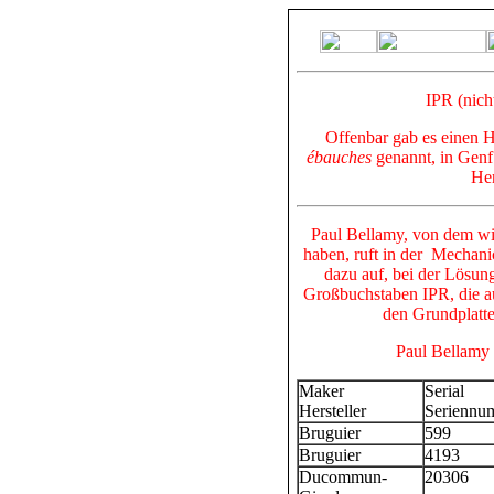
IPR (nich
Offenbar gab es einen H
ébauches
genannt, in Gen
Her
Paul Bellamy, von dem wir
haben, ruft in der Mechani
dazu auf, bei der Lösung
Großbuchstaben
IPR
, die
a
den Grundplatt
Paul Bellamy 
Maker
Serial
Hersteller
Seriennu
Bruguier
599
Bruguier
4193
Ducommun-
20306