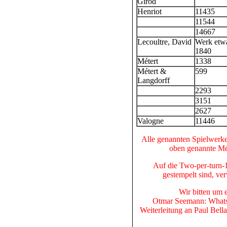
Girod
Henriot
11435
11544
14667
Lecoultre, David
Werk etw
1840
Métert
1338
Métert &
599
Langdorff
2293
3151
2627
Valogne
11446
Alle genannten Spielwerke 
oben genannte Mé
Auf die Two-per-turn-1
gestempelt sind, ver
Wir bitten um 
Otmar Seemann: Whatsa
Weiterleitung an Paul Bel