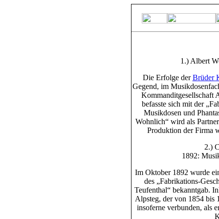
1.) Albert W
Die Erfolge der
Brüder 
Gegend, im Musikdosenfach 
Kommanditgesellschaft A
befasste sich mit der „F
Musikdosen und Phantas
Wohnlich“ wird als Partner
Produktion der Firma w
2.) 
1892: Musi
Im Oktober 1892 wurde ein
des „Fabrikations-Gesc
Teufenthal“ bekanntgab. In
Alpsteg, der von 1854 bis 
insoferne verbunden, als 
K