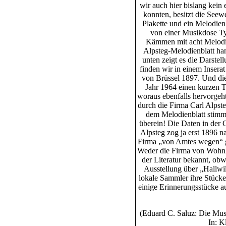
wir auch hier bislang kein
konnten, besitzt die See
Plakette und ein Melodie
von einer Musikdose Ty
Kämmen mit acht Melodie
Alpsteg-Melodienblatt hand
unten zeigt es die Darstel
finden wir in einem Insera
von Brüssel 1897. Und die
Jahr 1964 einen kurzen T
woraus ebenfalls hervorgeh
durch die Firma Carl Alpste
dem Melodienblatt stimmt
überein! Die Daten in der 
Alpsteg zog ja erst 1896 
Firma „von Amtes wegen“ g
Weder die Firma von Wohnli
der Literatur bekannt, ob
Ausstellung über „Hallwil
lokale Sammler ihre Stücke
einige Erinnerungsstücke a
(Eduard C. Saluz: Die Mus
In: K