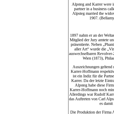
Alpsteg and Karrer were i
partner in a business ca
Alpsteg married the wido
1907. (Bellamy,
1897 nahm er an der Weltaus
Mitglied der Jury amtete u
präsentierte. Neben „Phan
aller Art“ wurde die „Vi
auswechselbaren Revolver-Zy
Wien (1873), Phila
Auszeichnungen geltend m
Karrer-Hoffmann respektive
ist ein Indiz für die Par
Karrer. Da der letzte Eint
Alpsteg habe diese Fir
Karrer-Hoffmann noch minde
Allerdings war Rudolf Karre
das Auftreten von Carl Alps
es damit 
Die Produktion der Firma A