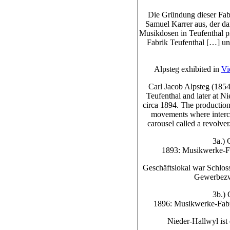
Die Gründung dieser Fabr
Samuel Karrer aus, der dar
Musikdosen in Teufenthal p
Fabrik Teufenthal […] un
Alpsteg exhibited in
Vi
Carl Jacob Alpsteg (185
Teufenthal and later at N
circa 1894. The production
movements where interc
carousel called a revolve
3a.) 
1893: Musikwerke-Fa
Geschäftslokal war Schloss
Gewerbezw
3b.) 
1896: Musikwerke-Fabr
Nieder-Hallwyl ist