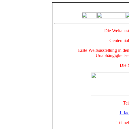
Die Weltausst
Centennial
Erste Weltausstellung in d
Unabhängigkeitser
Die 
Tei
J. J
Teilne