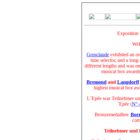
Exposition 
Wel
Grosclaude
exhibited an or
tune selector, and a long
different lengths and was on
musical box awards.
Bremond
and
Langdorff
highest musical box aw
L´Epée
war Teilnehmer und
´Epée (
N° 
Bronzemedaillen:
Bor
com
Teilnehmer und 