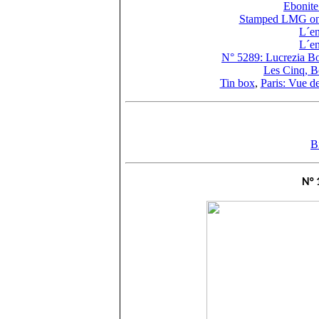
Ebonite
Stamped LMG on t
L´en
L´en
N° 5289: Lucrezia Bor
Les Cinq, B
Tin box
,
Paris: Vue d
Bi
N° 