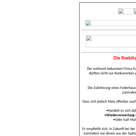
Die Rzebit
Die weltweit bekannten Firma Rz
dürften nicht nur Konkurrenten
Die Zulieferung eines Federhausb
zuminde
Dass sich jedoch Maly offenbar auc
•Handelt es sich d
•
Wiederverwertung
e
•
Oder half Mal
Es empfiehlt sich, in Zukunft bei d
zumindest von denen aus der Spätz