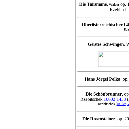
Die Talismane
,
op. 
Walzer
Rzebitsch
Oberösterreichischer L
Rze
Geistes Schwingen
,
W
Hans Jörgel Polka
, op
Die Schönbrunner
,
op
Rzebitschek
16602-1433
(
Rzebitschek (
Hellich,
Die Rosensteiner
,
op. 2