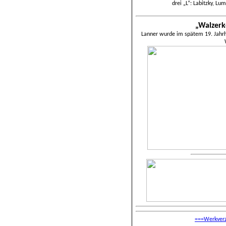
drei „L“: Labitzky, Lu
„Walzerk
Lanner wurde im spätem 19. Jahrhu
===Werkverze