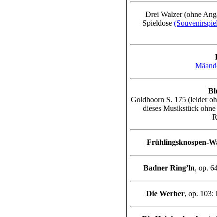
Drei Walzer (ohne Anga
Spieldose
(Souvenirspi
Mäande
Bl
Goldhoorn S. 175 (leider oh
dieses Musikstück ohn
R
Frühlingsknospen-W
Badner Ring’ln
, op. 6
Die Werber
, op. 103: 