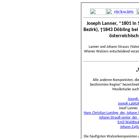
Joseph Lanner, *1801 in 
Bezirk), †1843 Döbling bei
österreichisc
Lanner und Johann Strauss (Vater
Wiener Walzers entscheidend voran
„
Alle anderen Komponisten, di
bestimmten Region“
bezeichne
Musikstücke auch
Joseph 
Joseph Labit
Josef Lanner,
Hans Christian Lumbye, der„Johann 
Johann Strauß senior, der 
Emil Waldteuf
Johann
Zajit
Die häufIgsten Walzerkomponisten a