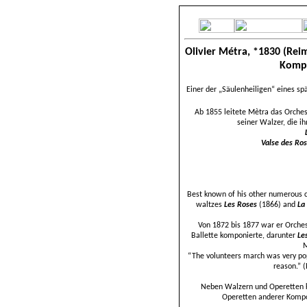
Olivier Métra,
*1830 (Reim
Kompo
Einer der „Säulenheiligen“ eines sp
Ab 1855 leitete Mètra das Orche
seiner Walzer, die i
Valse des Ros
Best known of his other numerous c
waltzes
Les Roses
(1866) and
La
Von 1872 bis 1877 war er Orche
Ballette komponierte, darunter
Le
M
“The volunteers march was very po
reason.” (
Neben Walzern und Operetten 
Operetten anderer Kompo