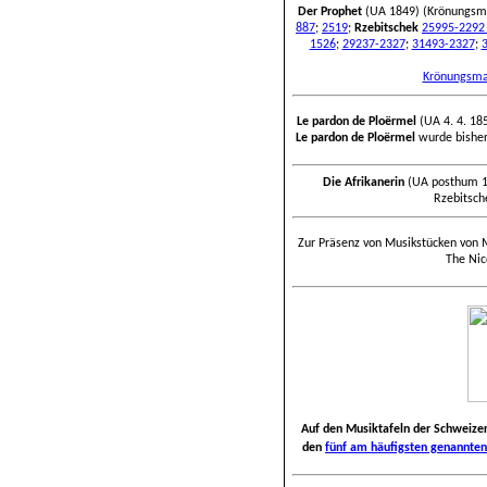
Der Prophet
(UA 1849) (Krönungsm
887
;
2519
;
Rzebitschek
25995-2292 
1526
;
29237-2327
;
31493-2327
;
Krönungsmar
Le pardon de Ploërmel
(UA 4. 4. 18
Le pardon de Ploërmel
wurde bisher
Die Afrikanerin
(UA posthum 
Rzebitsc
Zur Präsenz von Musikstücken von 
The Nic
Auf den Musiktafeln der Schweizer
den
fünf am häufigsten genannten