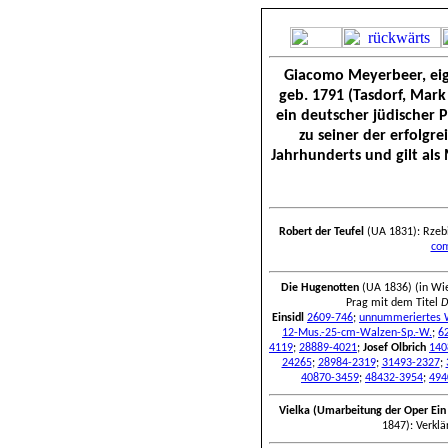
Giacomo Meyerbeer, eig
geb. 1791 (Tasdorf, Mark
ein deutscher jüdischer P
zu seiner der erfolgr
Jahrhunderts und gilt als
Robert der Teufel
(UA 1831): Rzeb
com
Die Hugenotten
(UA 1836) (in Wi
Prag mit dem Titel
D
Einsidl
2609-746
;
unnummeriertes W
12-Mus.-25-cm-Walzen-Sp.-W.
;
6
4119
;
28889-4021
;
Josef Olbrich
140
24265
;
28984-2319
;
31493-2327
;
40870-3459
;
48432-3954
;
494
Vielka (
Umarbeitung der Oper Ein 
1847): Verkl