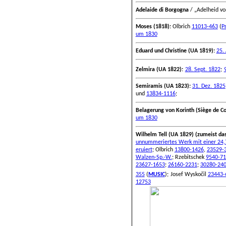
Adelaide di Borgogna
/ „Adelheid v
Moses (1818):
Olbrich
11013-463
(
P
um 1830
Eduard und Christine (UA 1819):
25.
Zelmira (UA 1822):
28. Sept. 1822
;
Semiramis (UA 1823):
31. Dez. 1825
und
13834-1116
;
Belagerung von Korinth (Siège de Co
um 1830
Wilhelm Tell (UA 1829) (zumeist da
unnummeriertes Werk mit einer 24
eruiert
; Olbrich
13800-1426
,
23529-
Walzen-Sp.-W.
;
Rzebitschek
9540-71
23627-1653
;
26160-2231
;
30280-24
355
(
MUSIC
);
Josef Wyskočil
23443-
12753