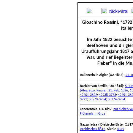
Gioachino Rossini, *1792 
itali
Im Jahr 1822 besuchte
Beethoven und dirigier
Uraufführungsjahr 1817 
war, und rief Begeister
Fieber“ in die Mu
Italienerin in Algier (UA 1813):
25. J
Barbier von Sevilla (UA 1816):
5. Ju
(Alegretto; Finale)
;
21. Feb. 1826
;
13
42401-3622
;
42938-3773
;
42451-36
3971
;
50570-3954
;
50774-3954
Cenerentola, UA 1817,
nur sieben W
Flötenuhr in Graz
Gazza ladra / Diebische Elster (1817
Rzebitschek 8812
, Nicole
4379