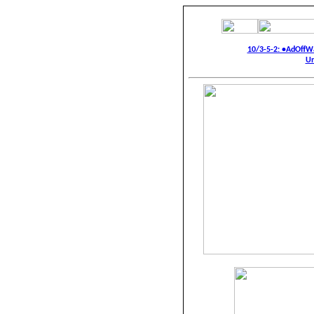
10/3-5-2: •AdOffW
Un