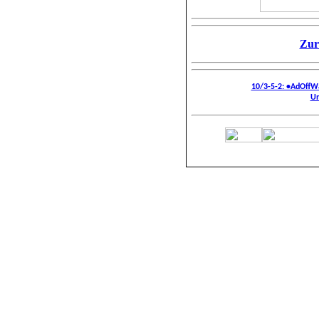
Zur
10/3-5-2: •AdOffW
Un