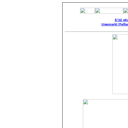
8/3d: •R
Ungemarkt [Paillard