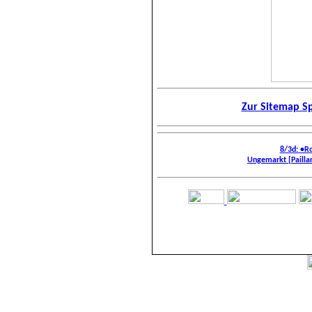
Zur Sitemap Sp
8/3d: •R
Ungemarkt [Paillard