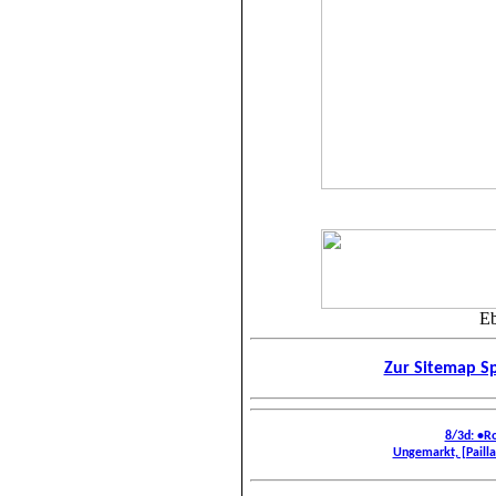
Eb
Zur Sitemap Sp
8/3d: •R
Ungemarkt, [Paillard