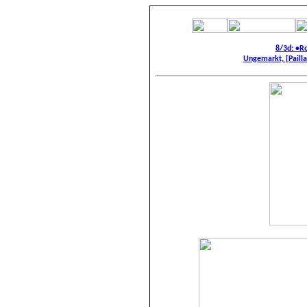
8/3d: •R
Ungemarkt, [Paillard