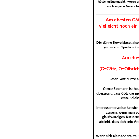
hätte mitgemacht, wenn er 
auch eigene Versuche
Am ehesten Götz
vielleicht noch ei
Die dünne Beweislage, also 
gemarkten Spielwerken
Am ehe
(G=Götz, O=Olbric
Peter Götz dürfte a
Otmar Seemann ist heut
überzeugt, dass Götz die me
erste Spiel
Interessanterweise hat sic
zu sein, wenn man vo
glaubwürdigen Äusserun
absieht, dass sich sein V
Wenn sich niemand traute, 