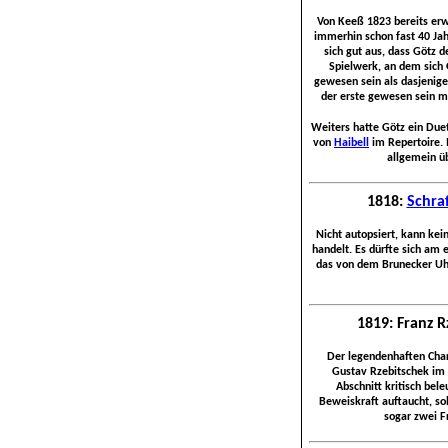
Von Keeß 1823 bereits er
immerhin schon fast 40 Jahr
sich gut aus, dass Götz 
Spielwerk, an dem sich G
gewesen sein als dasjenige 
der erste gewesen sein m
Weiters hatte Götz ein Due
von
Haibell
im Repertoire. 
allgemein üb
1818:
Schraf
Nicht autopsiert, kann ke
handelt. Es dürfte sich am
das von dem Brunecker U
1819: Franz R
Der legendenhaften Char
Gustav Rzebitschek im J
Abschnitt kritisch bel
Beweiskraft auftaucht, so
sogar zwei F