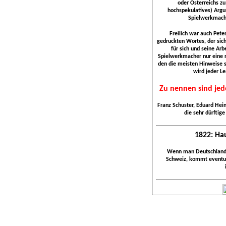
oder Österreichs zu
hochspekulatives) Argu
Spielwerkmache
Freilich war auch Pete
gedruckten Wortes, der sich
für sich und seine Arbe
Spielwerkmacher nur eine re
den die meisten Hinweise 
wird jeder Le
Zu nennen sind jed
Franz Schuster, Eduard Hein
die sehr dürftig
1822: Hau
Wenn man Deutschland m
Schweiz, kommt eventuel