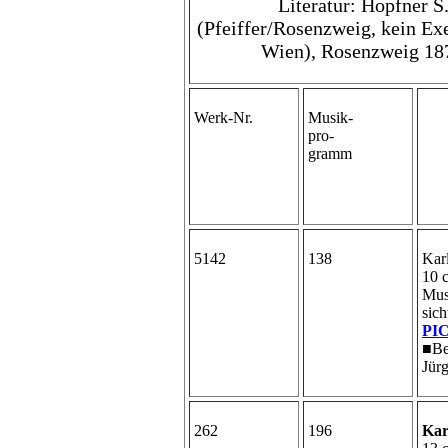
Literatur: Hopfner S
(Pfeiffer/Rosenzweig, kein Exe
Wien), Rosenzweig 187
Werk-Nr.
Musik-
pro-
gramm
5142
138
Kar
10 
Mus
sich
PI
■Be
Jür
262
196
Kar