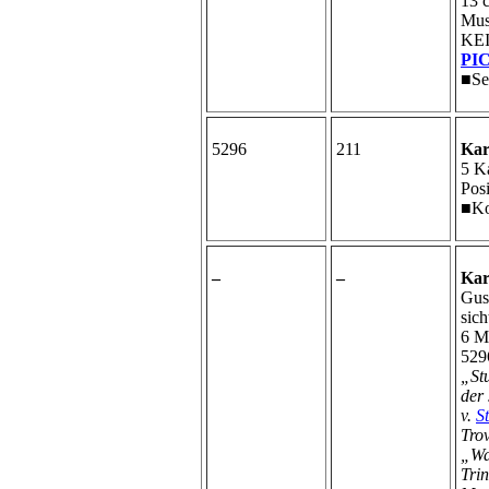
13 
Mus
KEIN
PI
■Se
5296
211
Kar
5 K
Posi
■Ko
–
–
Kar
Guss
sich
6 M
5296
„St
der
v.
S
Tro
„Wa
Trin