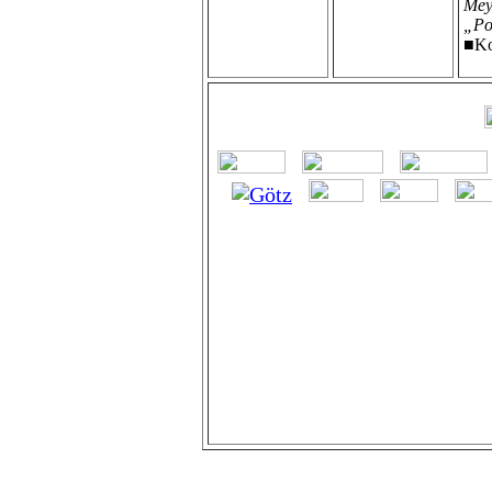
Mey
„Po
■Ko